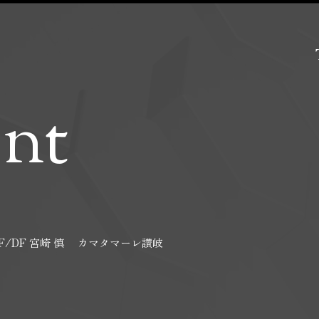
ent
F/DF 宮崎 慎 カマタマーレ讃岐