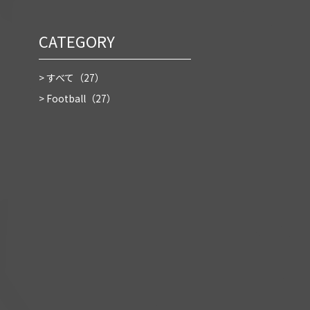
CATEGORY
> すべて（
27
）
> Football（
27
）