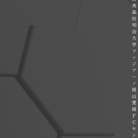
美
高
校
明
治
大
学
フ
ァ
ジ
ア
ー
ノ
岡
山
愛
媛
Ｆ
Ｃ
モ
ン