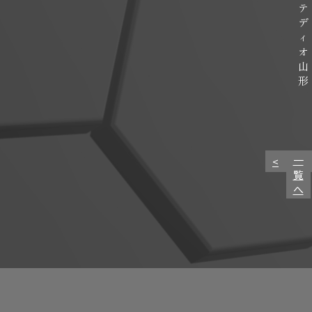
テ
デ
ィ
オ
山
形
一
<
覧
へ