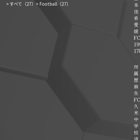
> すべて（
27
）
> Football（
27
）
佳
希
愛
媛
F
19
17
所
属
歴
麻
生
F
久
米
中
学
校
済