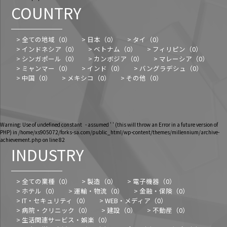
COUNTRY
> 全ての地域（
0
）
> 日本（
0
）
> タイ（
0
）
> インドネシア（
0
）
> ベトナム（
0
）
> フィリピン（
0
）
> シンガポール（
0
）
> カンボジア（
0
）
> マレーシア（
0
）
> ミャンマー（
0
）
> インド（
0
）
> バングラデシュ（
0
）
> 中国（
0
）
> メキシコ（
0
）
> その他（
0
）
Warning
: Use of undefined constant - assumed ' ' (this will throw an Error in a future version of
PHP) in
/home/xs905072/forks-sa.com/public_html/wp-content/themes/millennium/archive-
achievement.php
on line
82
INDUSTRY
> 全ての業種（
0
）
> 製造（
0
）
> 電子機器（
0
）
> ホテル（
0
）
> 運輸・物流（
0
）
> 金融・保険（
0
）
> IT・セキュリティ（
0
）
> WEB・メディア（
0
）
> 病院・クリニック（
0
）
> 建設（
0
）
> 不動産（
0
）
> 生活関連サービス・娯楽（
0
）