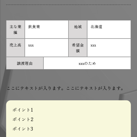
主な業
飲食業
地域
北海道
種
売上高
xxx
希望金
xxx
額
譲渡理由
xxxのため
ここにテキストが入ります。ここにテキストが入ります。
ポイント1
ポイント2
ポイント3