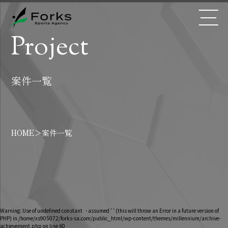
Project
案件一覧
HOME
＞
案件一覧
Warning
: Use of undefined constant - assumed ' ' (this will throw an Error in a future version of
PHP) in
/home/xs905072/forks-sa.com/public_html/wp-content/themes/millennium/archive-
achievement.php
on line
60