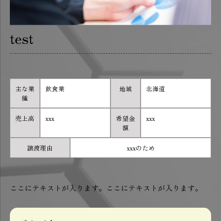
test
主な業
飲食業
地域
北海道
種
売上高
xxx
希望金
xxx
額
譲渡理由
xxxのため
ここにテキストが入ります。ここにテキストが入ります。