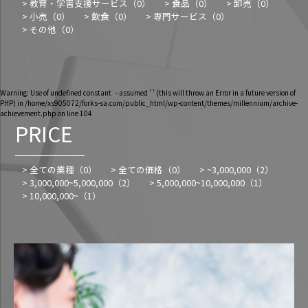
> 教育・学習支援サービス（
0
）
> 食品（
0
）
> 卸売（
0
）
> 小売（
0
）
> 飲食（
0
）
> 専門サービス（
0
）
> その他（
0
）
Warning
: Use of undefined constant - assumed ' ' (this will throw an Error in a future version of
PHP) in
/home/xs905072/forks-sa.com/public_html/wp-content/themes/millennium/archive-
achievement.php
on line
104
PRICE
> 全ての業種（
0
）
> 全ての価格（
0
）
> ~3,000,000（
2
）
> 3,000,000~5,000,000（
2
）
> 5,000,000~10,000,000（
1
）
> 10,000,000~（
1
）