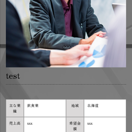
test
主な業
飲食業
地域
北海道
種
売上高
xxx
希望金
xxx
額